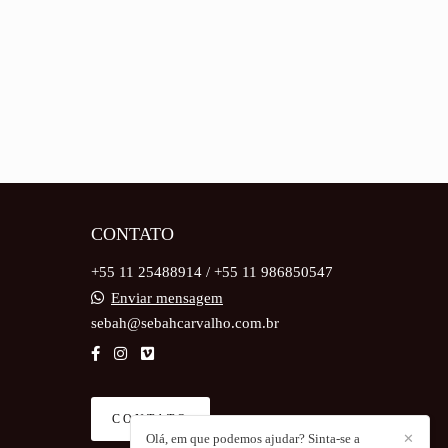
CONTATO
+55 11 25488914 / +55 11 986850547
Enviar mensagem
sebah@sebahcarvalho.com.br
CONTATO
Olá, em que podemos ajudar? Sinta-se a
✕