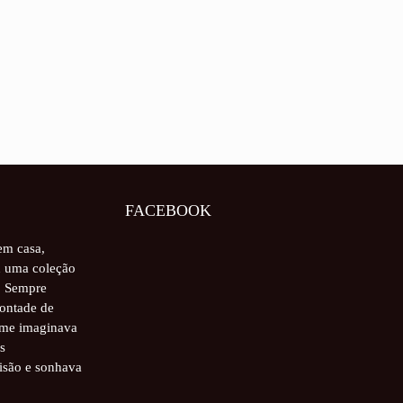
FACEBOOK
em casa,
 uma coleção
a. Sempre
vontade de
u me imaginava
s
visão e sonhava